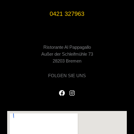
0421 327963
Ristorante Al Pappagallo
Außer der Schleifmühle 73
28203 Bremen
FOLGEN SIE UNS